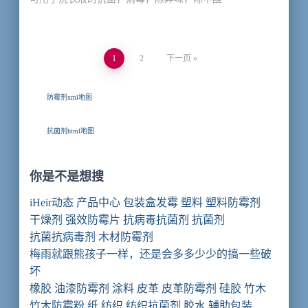
文
1
2
下一页
章
防霉剂xml地图
导
抗菌剂html地图
航
你是不是想搜
iHeir动态
产品中心
包装盒发霉
塑料
塑料防霉剂
干燥剂
强效防霉片
抗病毒抗菌剂
抗菌剂
抗菌抗病毒剂
木材防霉剂
梅雨就跟熊孩子一样，还是会多多少少的搞一些破
坏
橡胶
油漆防霉剂
涂料
皮革
皮革防霉剂
硅胶
竹木
竹木防霉粉
纸
纺织
纺织抗菌剂
胶水
辅助包装