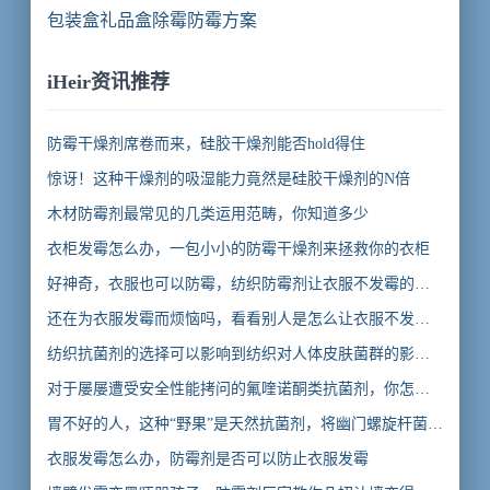
型抗菌剂
包装盒礼品盒除霉防霉方案
iHeir资讯推荐
防霉干燥剂席卷而来，硅胶干燥剂能否hold得住
惊讶！这种干燥剂的吸湿能力竟然是硅胶干燥剂的N倍
木材防霉剂最常见的几类运用范畴，你知道多少
衣柜发霉怎么办，一包小小的防霉干燥剂来拯救你的衣柜
好神奇，衣服也可以防霉，纺织防霉剂让衣服不发霉的秘
密
还在为衣服发霉而烦恼吗，看看别人是怎么让衣服不发霉
的
纺织抗菌剂的选择可以影响到纺织对人体皮肤菌群的影
响，你知道吗
对于屡屡遭受安全性能拷问的氟喹诺酮类抗菌剂，你怎么
看
胃不好的人，这种“野果”是天然抗菌剂，将幽门螺旋杆菌
“连根拔起”
衣服发霉怎么办，防霉剂是否可以防止衣服发霉