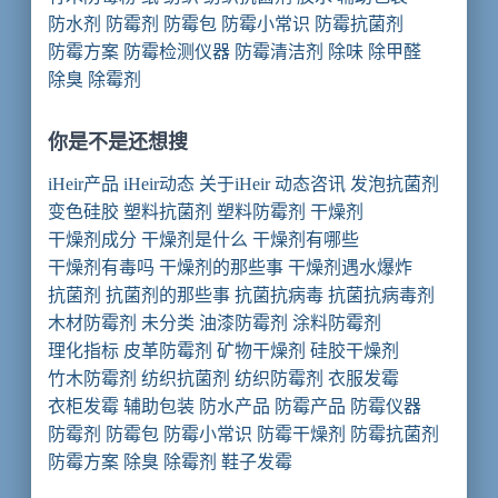
防水剂
防霉剂
防霉包
防霉小常识
防霉抗菌剂
防霉方案
防霉检测仪器
防霉清洁剂
除味 除甲醛
除臭
除霉剂
你是不是还想搜
iHeir产品
iHeir动态
关于iHeir
动态咨讯
发泡抗菌剂
变色硅胶
塑料抗菌剂
塑料防霉剂
干燥剂
干燥剂成分
干燥剂是什么
干燥剂有哪些
干燥剂有毒吗
干燥剂的那些事
干燥剂遇水爆炸
抗菌剂
抗菌剂的那些事
抗菌抗病毒
抗菌抗病毒剂
木材防霉剂
未分类
油漆防霉剂
涂料防霉剂
理化指标
皮革防霉剂
矿物干燥剂
硅胶干燥剂
竹木防霉剂
纺织抗菌剂
纺织防霉剂
衣服发霉
衣柜发霉
辅助包装
防水产品
防霉产品
防霉仪器
防霉剂
防霉包
防霉小常识
防霉干燥剂
防霉抗菌剂
防霉方案
除臭
除霉剂
鞋子发霉