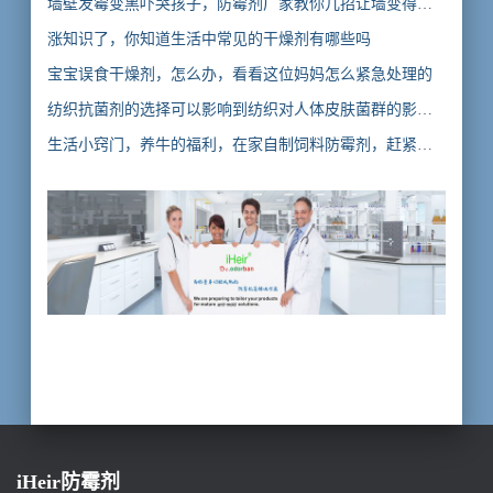
墙壁发霉变黑吓哭孩子，防霉剂厂家教你几招让墙变得白
白净净
涨知识了，你知道生活中常见的干燥剂有哪些吗
宝宝误食干燥剂，怎么办，看看这位妈妈怎么紧急处理的
纺织抗菌剂的选择可以影响到纺织对人体皮肤菌群的影
响，你知道吗
生活小窍门，养牛的福利，在家自制饲料防霉剂，赶紧学
起来
iHeir防霉剂