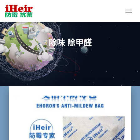
切
换
导
航
除味 除甲醛