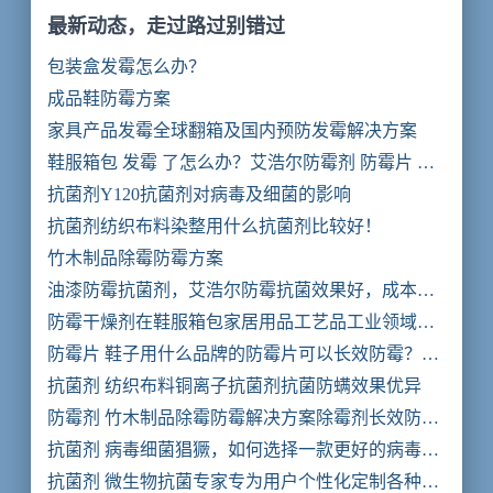
最新动态，走过路过别错过
包装盒发霉怎么办？
成品鞋防霉方案
家具产品发霉全球翻箱及国内预防发霉解决方案
鞋服箱包 发霉 了怎么办？艾浩尔防霉剂 防霉片 让
你的商品不再霉变。安全到达！
抗菌剂Y120抗菌剂对病毒及细菌的影响
抗菌剂纺织布料染整用什么抗菌剂比较好！
竹木制品除霉防霉方案
油漆防霉抗菌剂，艾浩尔防霉抗菌效果好，成本
低，符合欧美环保国际标准
防霉干燥剂在鞋服箱包家居用品工艺品工业领域的
研究与应用。
防霉片 鞋子用什么品牌的防霉片可以长效防霉？艾
浩尔强效防霉片只需一片轻松持续防霉365天。
抗菌剂 纺织布料铜离子抗菌剂抗菌防螨效果优异
防霉剂 竹木制品除霉防霉解决方案除霉剂长效防霉
剂
抗菌剂 病毒细菌猖獗，如何选择一款更好的病毒抗
菌剂产品。
抗菌剂 微生物抗菌专家专为用户个性化定制各种类