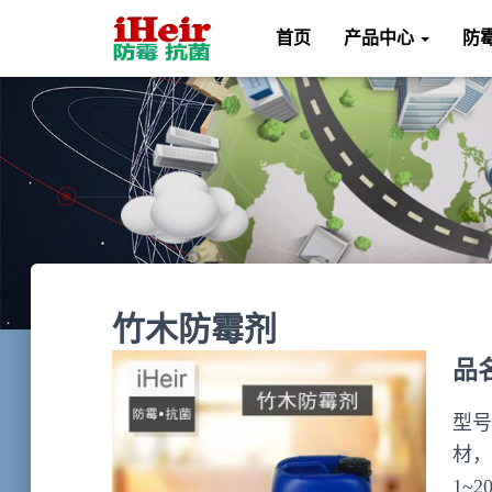
首页
产品中心
防
竹木防霉剂
品
型号
材，
1~