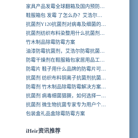
家具产品发霉全球翻箱及国内预防发
霉解决方案
鞋服箱包 发霉 了怎么办？艾浩尔防
霉剂 防霉片 让你的商品不再霉变。
抗菌剂Y120抗菌剂对病毒及细菌的影
安全到达！
响
抗菌剂纺织布料染整用什么抗菌剂比
较好！
竹木制品除霉防霉方案
油漆防霉抗菌剂，艾浩尔防霉抗菌效
果好，成本低，符合欧美环保国际标
防霉干燥剂在鞋服箱包家居用品工艺
准
品工业领域的研究与应用。
防霉片 鞋子用什么品牌的防霉片可以
长效防霉？艾浩尔强效防霉片只需一
抗菌剂 纺织布料铜离子抗菌剂抗菌防
片轻松持续防霉365天。
螨效果优异
防霉剂 竹木制品除霉防霉解决方案除
霉剂长效防霉剂
抗菌剂 病毒细菌猖獗，如何选择一款
更好的病毒抗菌剂产品。
抗菌剂 微生物抗菌专家专为用户个性
化定制各种类型抗菌剂
包装盒礼品盒除霉防霉方案
iHeir资讯推荐