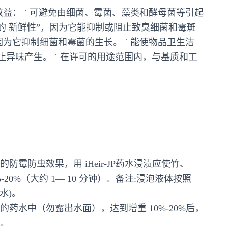
下的效益： ˙ 可避免由细菌、霉菌、藻类和酵母菌等引起
品的 新鲜性”，因为它能抑制或阻止致臭细菌和霉斑
，因为它抑制细菌和霉菌的生长。 ˙ 能使物品卫生洁
止异味产生。 ˙ 在许可的用途范围内，与基质和工
霉防虫效果，用 iHeir-JP药水浸渍应使竹、
20%（大约 1— 10 分钟）。备注:浸泡液体按照
 水)。
药水中（勿露出水面），达到增重 10%-20%后，
。