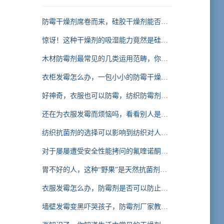
防霉干燥剂席卷而来，硅胶干燥剂能否
hold得住
惊讶！这种干燥剂的吸湿能力竟然是硅胶
干燥剂的N倍
木材防霉剂最常见的几类运用范畴，你知
道多少
衣柜发霉怎么办，一包小小的防霉干燥剂
来拯救你的衣柜
好神奇，衣服也可以防霉，纺织防霉剂让
衣服不发霉的秘密
还在为衣服发霉而烦恼吗，看看别人是怎
么让衣服不发霉的
纺织抗菌剂的选择可以影响到纺织对人体
皮肤菌群的影响，你知道吗
对于屡屡遭受安全性能拷问的氟喹诺酮类
抗菌剂，你怎么看
胃不好的人，这种“野果”是天然抗菌剂，
将幽门螺旋杆菌“连根拔起”
衣服发霉怎么办，防霉剂是否可以防止衣
服发霉
墙壁发霉变黑吓哭孩子，防霉剂厂家教你
几招让墙变得白白净净