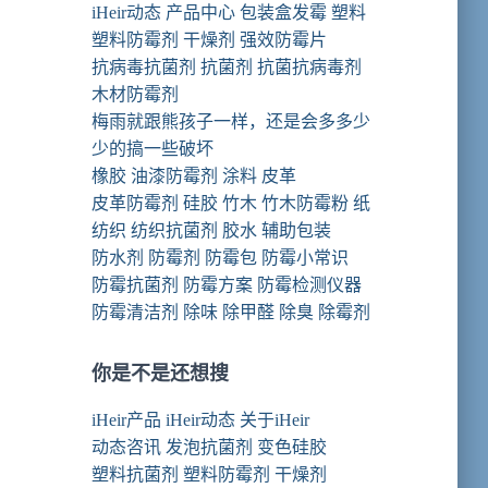
iHeir动态
产品中心
包装盒发霉
塑料
塑料防霉剂
干燥剂
强效防霉片
抗病毒抗菌剂
抗菌剂
抗菌抗病毒剂
木材防霉剂
梅雨就跟熊孩子一样，还是会多多少
少的搞一些破坏
橡胶
油漆防霉剂
涂料
皮革
皮革防霉剂
硅胶
竹木
竹木防霉粉
纸
纺织
纺织抗菌剂
胶水
辅助包装
防水剂
防霉剂
防霉包
防霉小常识
防霉抗菌剂
防霉方案
防霉检测仪器
防霉清洁剂
除味 除甲醛
除臭
除霉剂
你是不是还想搜
iHeir产品
iHeir动态
关于iHeir
动态咨讯
发泡抗菌剂
变色硅胶
塑料抗菌剂
塑料防霉剂
干燥剂