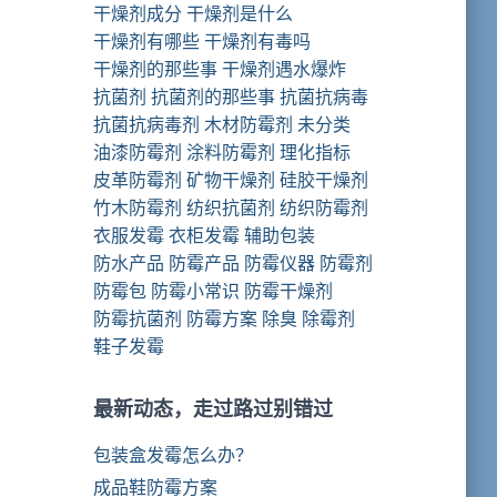
干燥剂成分
干燥剂是什么
干燥剂有哪些
干燥剂有毒吗
干燥剂的那些事
干燥剂遇水爆炸
抗菌剂
抗菌剂的那些事
抗菌抗病毒
抗菌抗病毒剂
木材防霉剂
未分类
油漆防霉剂
涂料防霉剂
理化指标
皮革防霉剂
矿物干燥剂
硅胶干燥剂
竹木防霉剂
纺织抗菌剂
纺织防霉剂
衣服发霉
衣柜发霉
辅助包装
防水产品
防霉产品
防霉仪器
防霉剂
防霉包
防霉小常识
防霉干燥剂
防霉抗菌剂
防霉方案
除臭
除霉剂
鞋子发霉
最新动态，走过路过别错过
包装盒发霉怎么办？
成品鞋防霉方案