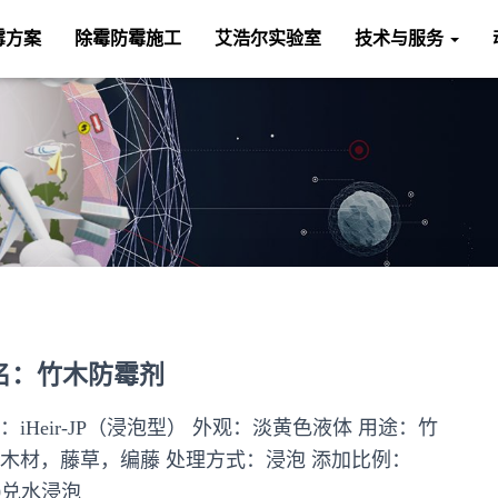
霉方案
除霉防霉施工
艾浩尔实验室
技术与服务
名：竹木防霉剂
：iHeir-JP（浸泡型） 外观：淡黄色液体 用途：竹
木材，藤草，编藤 处理方式：浸泡 添加比例：
20兑水浸泡