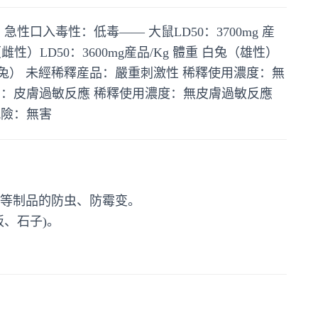
急性口入毒性：低毒—— 大鼠LD50：3700mg 産
性）LD50：3600mg産品/Kg 體重 白兔（雄性）
刺激（白兔） 未經稀釋産品：嚴重刺激性 稀釋使用濃度：無
品：皮膚過敏反應 稀釋使用濃度：無皮膚過敏反應
風險：無害
等制品的防虫、防霉变。
、石子)。