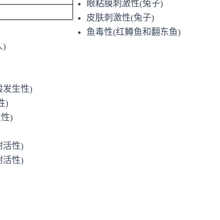
眼粘膜刺激性(兔子)
皮肤刺激性(兔子)
鱼毒性(红鳟鱼和翻东鱼)
)
发生性)
性)
性)
活性)
活性)