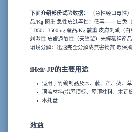
下面介绍部份试验数据：
（急性经口毒性） 
品/Kg 體重 急性皮進毒性：低毒—— 白兔（雌
LD50：3500mg 産品/Kg 體重 皮膚
刺激性 皮膚過敏性（天竺鼠）未經稀釋産
環境分解：迅速完全分解成無害物質 環保
iHeir-JP
的主要用途
适用于竹编制品及木、藤、芒、葵、草
顶盖材料(指屋顶板、屋顶柱料、木瓦板
木托盘
效益