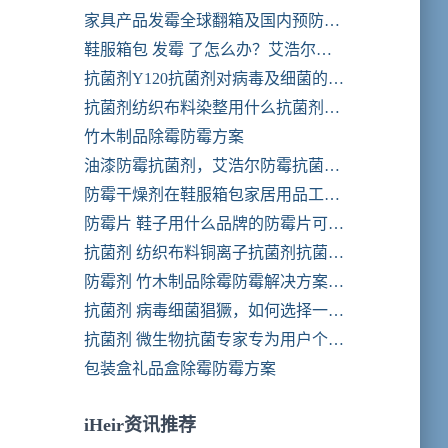
家具产品发霉全球翻箱及国内预防发
霉解决方案
鞋服箱包 发霉 了怎么办？艾浩尔防
霉剂 防霉片 让你的商品不再霉变。
抗菌剂Y120抗菌剂对病毒及细菌的影
安全到达！
响
抗菌剂纺织布料染整用什么抗菌剂比
较好！
竹木制品除霉防霉方案
油漆防霉抗菌剂，艾浩尔防霉抗菌效
果好，成本低，符合欧美环保国际标
防霉干燥剂在鞋服箱包家居用品工艺
准
品工业领域的研究与应用。
防霉片 鞋子用什么品牌的防霉片可以
长效防霉？艾浩尔强效防霉片只需一
抗菌剂 纺织布料铜离子抗菌剂抗菌防
片轻松持续防霉365天。
螨效果优异
防霉剂 竹木制品除霉防霉解决方案除
霉剂长效防霉剂
抗菌剂 病毒细菌猖獗，如何选择一款
更好的病毒抗菌剂产品。
抗菌剂 微生物抗菌专家专为用户个性
化定制各种类型抗菌剂
包装盒礼品盒除霉防霉方案
iHeir资讯推荐