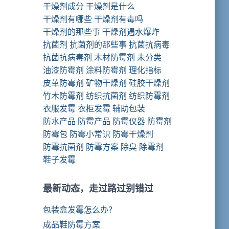
干燥剂成分
干燥剂是什么
干燥剂有哪些
干燥剂有毒吗
干燥剂的那些事
干燥剂遇水爆炸
抗菌剂
抗菌剂的那些事
抗菌抗病毒
抗菌抗病毒剂
木材防霉剂
未分类
油漆防霉剂
涂料防霉剂
理化指标
皮革防霉剂
矿物干燥剂
硅胶干燥剂
竹木防霉剂
纺织抗菌剂
纺织防霉剂
衣服发霉
衣柜发霉
辅助包装
防水产品
防霉产品
防霉仪器
防霉剂
防霉包
防霉小常识
防霉干燥剂
防霉抗菌剂
防霉方案
除臭
除霉剂
鞋子发霉
最新动态，走过路过别错过
包装盒发霉怎么办？
成品鞋防霉方案