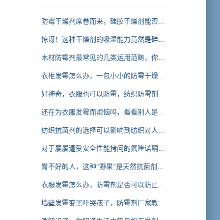
防霉干燥剂席卷而来，硅胶干燥剂能否
hold得住
惊讶！这种干燥剂的吸湿能力竟然是硅胶
干燥剂的N倍
木材防霉剂最常见的几类运用范畴，你知
道多少
衣柜发霉怎么办，一包小小的防霉干燥剂
来拯救你的衣柜
好神奇，衣服也可以防霉，纺织防霉剂让
衣服不发霉的秘密
还在为衣服发霉而烦恼吗，看看别人是怎
么让衣服不发霉的
纺织抗菌剂的选择可以影响到纺织对人体
皮肤菌群的影响，你知道吗
对于屡屡遭受安全性能拷问的氟喹诺酮类
抗菌剂，你怎么看
胃不好的人，这种“野果”是天然抗菌剂，
将幽门螺旋杆菌“连根拔起”
衣服发霉怎么办，防霉剂是否可以防止衣
服发霉
墙壁发霉变黑吓哭孩子，防霉剂厂家教你
几招让墙变得白白净净