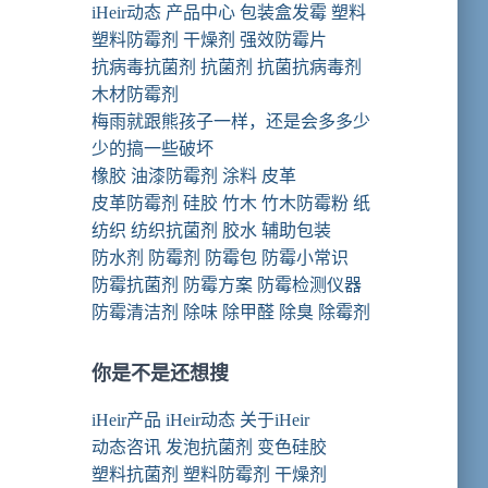
iHeir动态
产品中心
包装盒发霉
塑料
塑料防霉剂
干燥剂
强效防霉片
抗病毒抗菌剂
抗菌剂
抗菌抗病毒剂
木材防霉剂
梅雨就跟熊孩子一样，还是会多多少
少的搞一些破坏
橡胶
油漆防霉剂
涂料
皮革
皮革防霉剂
硅胶
竹木
竹木防霉粉
纸
纺织
纺织抗菌剂
胶水
辅助包装
防水剂
防霉剂
防霉包
防霉小常识
防霉抗菌剂
防霉方案
防霉检测仪器
防霉清洁剂
除味 除甲醛
除臭
除霉剂
你是不是还想搜
iHeir产品
iHeir动态
关于iHeir
动态咨讯
发泡抗菌剂
变色硅胶
塑料抗菌剂
塑料防霉剂
干燥剂